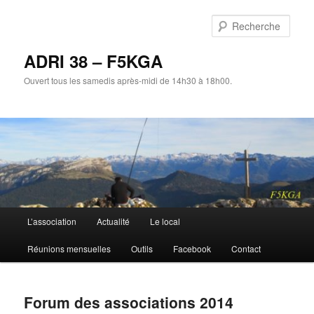
Aller
au
Rech
contenu
principal
ADRI 38 – F5KGA
Ouvert tous les samedis après-midi de 14h30 à 18h00.
Menu
L’association
Actualité
Le local
principal
Réunions mensuelles
Outils
Facebook
Contact
Forum des associations 2014