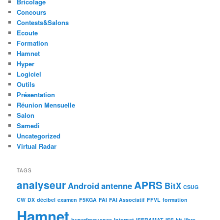
Bricolage
Concours
Contests&Salons
Ecoute
Formation
Hamnet
Hyper
Logiciel
Outils
Présentation
Réunion Mensuelle
Salon
Samedi
Uncategorized
Virtual Radar
TAGS
analyseur
APRS
Android
antenne
BitX
CSUG
CW
DX
décibel
examen
F5KGA
FAI
FAI Associatif
FFVL
formation
Hamnet
hyperfrequence
Internet
ISERAMAT
ISS
kit
libre