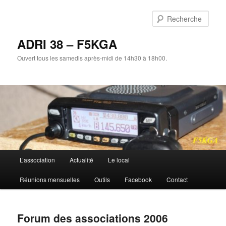
Aller
au
Rech
contenu
principal
ADRI 38 – F5KGA
Ouvert tous les samedis après-midi de 14h30 à 18h00.
Menu
L’association
Actualité
Le local
principal
Réunions mensuelles
Outils
Facebook
Contact
Forum des associations 2006