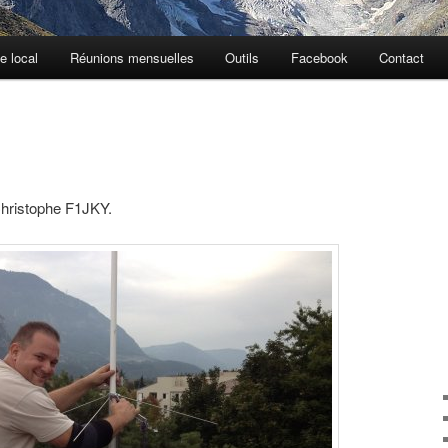
e local
Réunions mensuelles
Outils
Facebook
Contact
hristophe F1JKY.