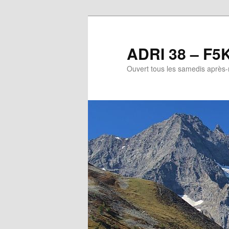
Aller
au
contenu
ADRI 38 – F5
principal
Ouvert tous les samedis après