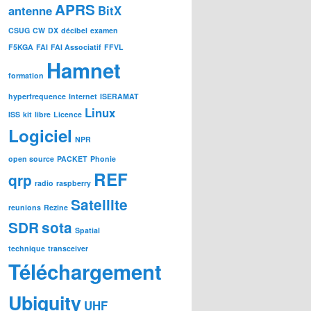
APRS
antenne
BitX
CSUG
CW
DX
décibel
examen
F5KGA
FAI
FAI Associatif
FFVL
Hamnet
formation
hyperfrequence
Internet
ISERAMAT
Linux
ISS
kit
libre
Licence
Logiciel
NPR
open source
PACKET
Phonie
REF
qrp
radio
raspberry
Satellite
reunions
Rezine
SDR
sota
Spatial
technique
transceiver
Téléchargement
Ubiquity
UHF