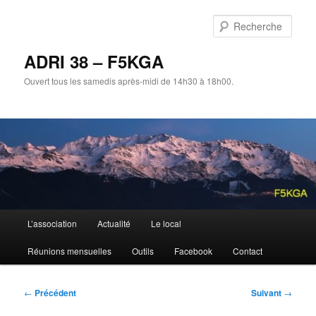
Aller
au
Rech
contenu
principal
ADRI 38 – F5KGA
Ouvert tous les samedis après-midi de 14h30 à 18h00.
Menu
L’association
Actualité
Le local
principal
Réunions mensuelles
Outils
Facebook
Contact
Navigation
←
Précédent
Suivant
→
des