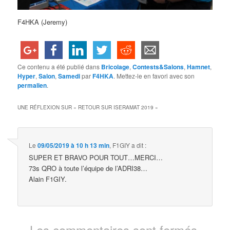
F4HKA (Jeremy)
Ce contenu a été publié dans
Bricolage
,
Contests&Salons
,
Hamnet
,
Hyper
,
Salon
,
Samedi
par
F4HKA
. Mettez-le en favori avec son
permalien
.
UNE RÉFLEXION SUR «
RETOUR SUR ISERAMAT 2019
»
Le
09/05/2019 à 10 h 13 min
,
F1GIY
a dit :
SUPER ET BRAVO POUR TOUT…MERCI…
73s QRO à toute l’équipe de l’ADRI38…
Alain F1GIY.
Les commentaires sont fermés.