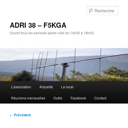
Aller
au
Rech
contenu
principal
ADRI 38 – F5KGA
Ouvert tous les samedis après-midi de 14h30 à 18h00.
Menu
L’association
Actualité
Le local
principal
Réunions mensuelles
Outils
Facebook
Contact
Navigation
←
Précédent
des
articles