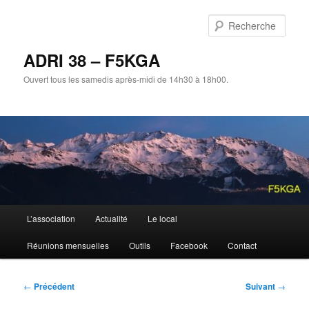
Aller
au
Rech
contenu
principal
ADRI 38 – F5KGA
Ouvert tous les samedis après-midi de 14h30 à 18h00.
Menu
L’association
Actualité
Le local
principal
Réunions mensuelles
Outils
Facebook
Contact
Navigation
←
Précédent
Suivant
→
des