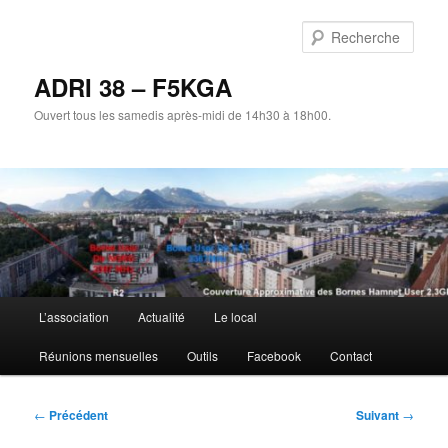
Aller
au
Rech
contenu
principal
ADRI 38 – F5KGA
Ouvert tous les samedis après-midi de 14h30 à 18h00.
Menu
L’association
Actualité
Le local
principal
Réunions mensuelles
Outils
Facebook
Contact
Navigation
←
Précédent
Suivant
→
des