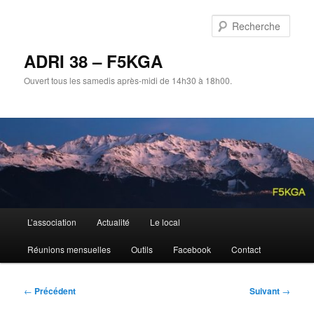
Aller
au
Rech
contenu
principal
ADRI 38 – F5KGA
Ouvert tous les samedis après-midi de 14h30 à 18h00.
Menu
L’association
Actualité
Le local
principal
Réunions mensuelles
Outils
Facebook
Contact
Navigation
←
Précédent
Suivant
→
des