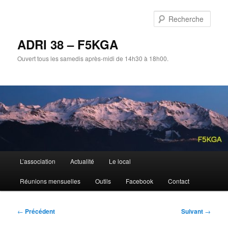
Aller
au
Rech
contenu
principal
ADRI 38 – F5KGA
Ouvert tous les samedis après-midi de 14h30 à 18h00.
Menu
L’association
Actualité
Le local
principal
Réunions mensuelles
Outils
Facebook
Contact
Navigation
←
Précédent
Suivant
→
des