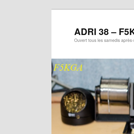
Aller
au
contenu
ADRI 38 – F5
principal
Ouvert tous les samedis après