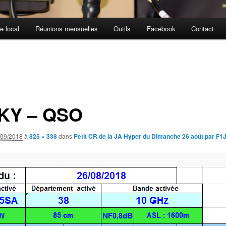
e local
Réunions mensuelles
Outils
Facebook
Contact
KY – QSO
/09/2018
à
825 × 338
dans
Petit CR de la JA Hyper du Dimanche 26 août par F1