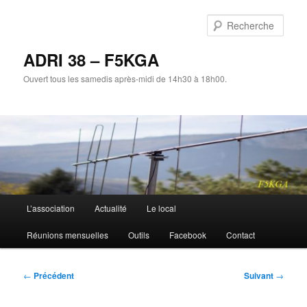
Aller
au
Rech
contenu
principal
ADRI 38 – F5KGA
Ouvert tous les samedis après-midi de 14h30 à 18h00.
Menu
L’association
Actualité
Le local
principal
Réunions mensuelles
Outils
Facebook
Contact
Navigation
←
Précédent
Suivant
→
des
articles