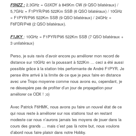
F5NZZ :
2,3GHz = G3XDY à 845Km CW (9 QSO bilatéraux) /
5,7GHz = F1PYR/P95 522Km SSB (6 QSO bilatéraux) / 10GHz
= F1PYR/P95 522Km SSB (9 QSO bilatéraux) / 24GHz =
F6FDR/P48 (2 QSO bilatéraux).
F1JKY
: 10GHz = F1PYR/P95 522Km SSB (7 QSO bilatéraux +
3 unilatéraux)
Perso, je suis ravis d’avoir encore pu améliorer mon record de
distance sur 10GHz en la poussant à 522Km … ceci a été aussi
possible grâce à la station très performante de André F1PYR. Je
pense être arrivé à la limite de ce que je peux faire en distance
avec une Tropo moyenne comme nous avons eu, cependant, je
ne désespère pas de profiter d’un jour de propagation pour
améliorer ce ODX ! ;o)
Avec Patrick F6HMK, nous avons pu faire un nouvel état de ce
qui nous reste à améliorer sur nos stations tout en restant
modeste car nous n’aurons jamais les moyens de jouer dans la
cours des grands … mais c’est pas là notre but, nous voulons
d’abord nous faire plaisir dans notre Hobby.