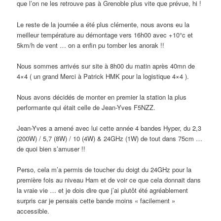
que l’on ne les retrouve pas à Grenoble plus vite que prévue, hi !
Le reste de la journée a été plus clémente, nous avons eu la
meilleur température au démontage vers 16h00 avec +10°c et
5km/h de vent … on a enfin pu tomber les anorak !!
Nous sommes arrivés sur site à 8h00 du matin après 40mn de
4×4 ( un grand Merci à Patrick HMK pour la logistique 4×4 ).
Nous avons décidés de monter en premier la station la plus
performante qui était celle de Jean-Yves F5NZZ.
Jean-Yves a amené avec lui cette année 4 bandes Hyper, du 2,3
(200W) / 5,7 (8W) / 10 (4W) & 24GHz (1W) de tout dans 75cm …
de quoi bien s’amuser !!
Perso, cela m’a permis de toucher du doigt du 24GHz pour la
première fois au niveau Ham et de voir ce que cela donnait dans
la vraie vie … et je dois dire que j’ai plutôt été agréablement
surpris car je pensais cette bande moins « facilement »
accessible.