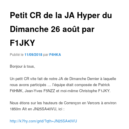
Petit CR de la JA Hyper du
Dimanche 26 août par
F1JKY
Publié le
11/09/2018
par
F4HKA
Bonjour à tous,
Un petit CR vite fait de notre JA de Dimanche Dernier à laquelle
nous avons participés … l’équipe était composée de Patrick
F6HMK, Jean-Yves F5NZZ et moi-même Christophe F1JKY.
Nous étions sur les hauteurs de Corrençon en Vercors à environ
1850m Alt en JN25SA40VU, ici :
http://k7fry.com/grid/?qth=JN25SA40VU