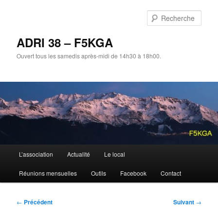
Aller
au
Rech
contenu
principal
ADRI 38 – F5KGA
Ouvert tous les samedis après-midi de 14h30 à 18h00.
Menu
L’association
Actualité
Le local
principal
Réunions mensuelles
Outils
Facebook
Contact
Navigation
←
Précédent
Suivant
→
des