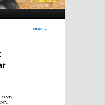
Suivant
→
t
ar
la radio
 SOTA.