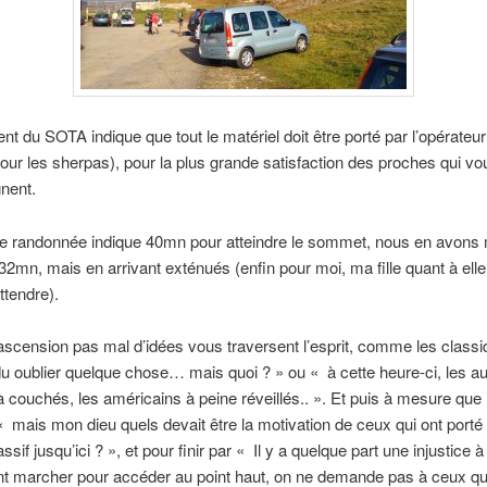
nt du SOTA indique que tout le matériel doit être porté par l’opérateu
pour les sherpas), pour la plus grande satisfaction des proches qui vo
nent.
de randonnée indique 40mn pour atteindre le sommet, nous en avons 
 32mn, mais en arrivant exténués (enfin pour moi, ma fille quant à elle
ttendre).
ascension pas mal d’idées vous traversent l’esprit, comme les classiq
u oublier quelque chose… mais quoi ? » ou « à cette heure-ci, les au
à couchés, les américains à peine réveillés.. ». Et puis à mesure que l
r « mais mon dieu quels devait être la motivation de ceux qui ont porté 
sif jusqu’ici ? », et pour finir par « Il y a quelque part une injustice à
t marcher pour accéder au point haut, on ne demande pas à ceux qui