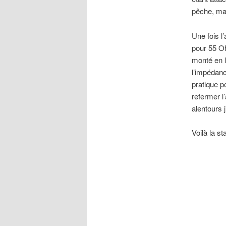
pêche, mai
Une fois l
pour 55 O
monté en l
l’impédanc
pratique p
refermer l
alentours j
Voilà la st