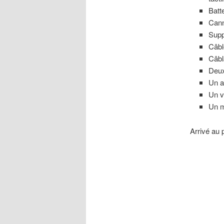
Batt
Cann
Supp
Câbl
Câbl
Deux
Un a
Un v
Un m
Arrivé au 