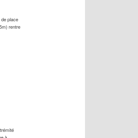
u de place
.5m) rentre
xtrémité
ne à