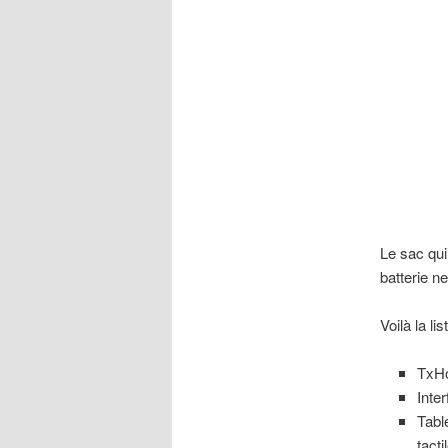
Le sac qui
batterie n
Voilà la li
TxH
Inte
Tabl
tacti