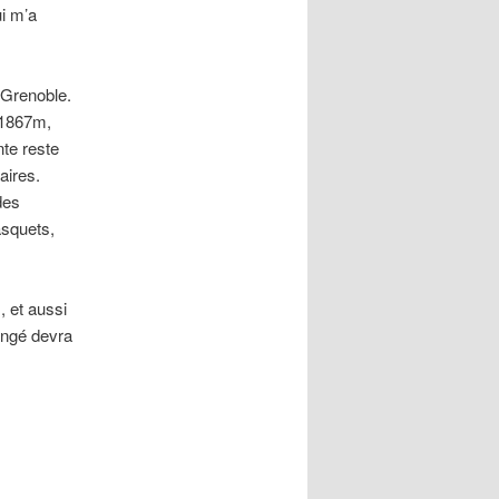
i m’a
 Grenoble.
 1867m,
nte reste
aires.
des
asquets,
 et aussi
angé devra