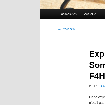
Menu
L’association
Actualité
L
principal
Navigation
←
Précédent
des
articles
Exp
Som
F4H
Publié le
27
C
ette expé
n’était pa