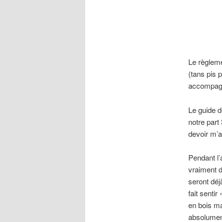
Le règleme
(tans pis 
accompag
Le guide 
notre part
devoir m’a
Pendant l’
vraiment d
seront déj
fait senti
en bois mas
absolumen