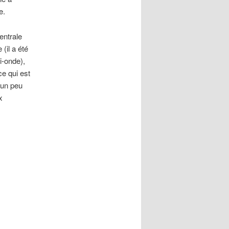
e.
entrale
il a été
i-onde),
ce qui est
 un peu
x