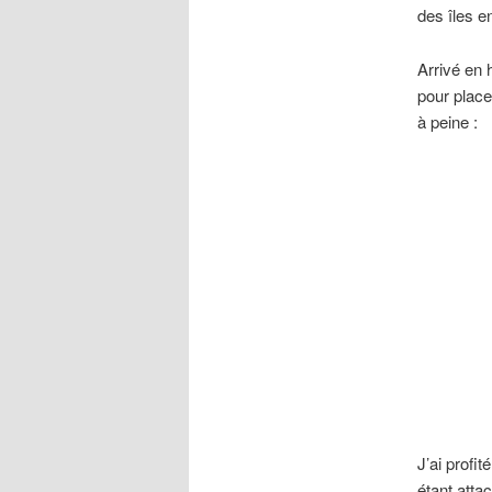
des îles e
Arrivé en h
pour place
à peine :
J’ai profi
étant atta