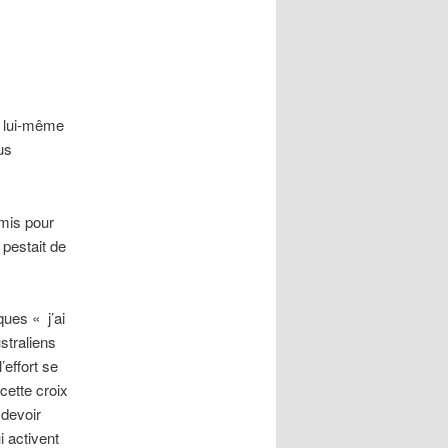
r lui-même
us
mis pour
 pestait de
ues « j’ai
straliens
’effort se
cette croix
 devoir
 activent