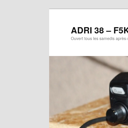
Aller
au
contenu
ADRI 38 – F5
principal
Ouvert tous les samedis après