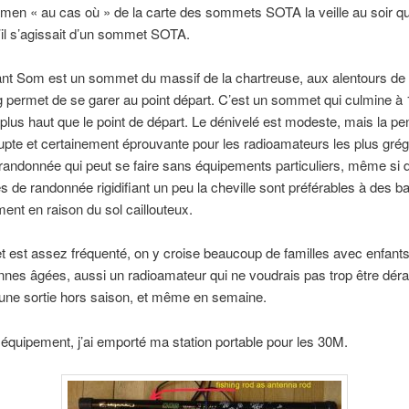
amen « au cas où » de la carte des sommets SOTA la veille au soir qu
’il s’agissait d’un sommet SOTA.
nt Som est un sommet du massif de la chartreuse, aux alentours de
 permet de se garer au point départ. C’est un sommet qui culmine à
plus haut que le point de départ. Le dénivelé est modeste, mais la pe
pte et certainement éprouvante pour les radioamateurs les plus grég
randonnée qui peut se faire sans équipements particuliers, même si 
 de randonnée rigidifiant un peu la cheville sont préférables à des b
ment en raison du sol caillouteux.
est assez fréquenté, on y croise beaucoup de familles avec enfants,
nes âgées, aussi un radioamateur qui ne voudrais pas trop être dér
r une sortie hors saison, et même en semaine.
équipement, j’ai emporté ma station portable pour les 30M.