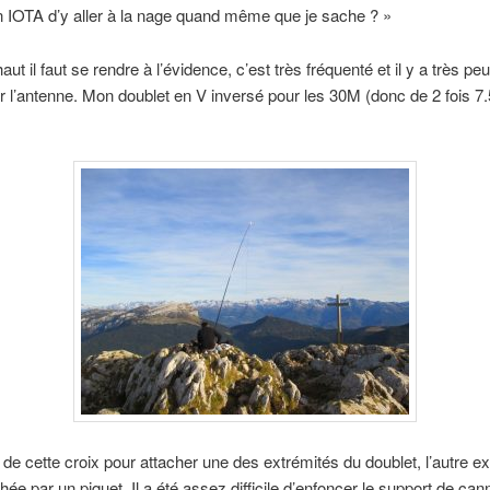
n IOTA d’y aller à la nage quand même que je sache ? »
aut il faut se rendre à l’évidence, c’est très fréquenté et il y a très pe
r l’antenne. Mon doublet en V inversé pour les 30M (donc de 2 fois 7
té de cette croix pour attacher une des extrémités du doublet, l’autre e
chée par un piquet. Il a été assez difficile d’enfoncer le support de can