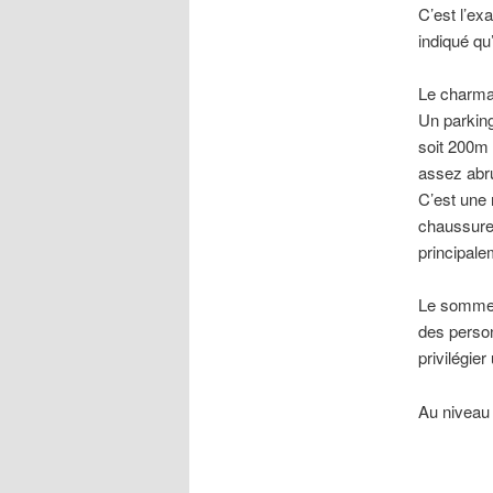
C’est l’ex
indiqué qu
Le charma
Un parking
soit 200m 
assez abru
C’est une 
chaussures
principale
Le sommet 
des person
privilégie
Au niveau 