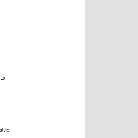
 La
stylet