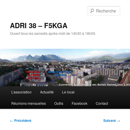
Aller
au
Rech
contenu
principal
ADRI 38 – F5KGA
Ouvert tous les samedis après-midi de 14h30 à 18h00.
Menu
L’association
Actualité
Le local
principal
Réunions mensuelles
Outils
Facebook
Contact
Navigation
←
Précédent
Suivant
→
des