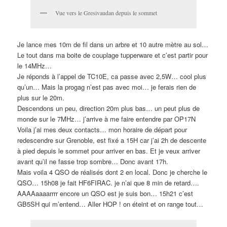
Vue vers le Gresivaudan depuis le sommet
Je lance mes 10m de fil dans un arbre et 10 autre mètre au sol…
Le tout dans ma boite de couplage tupperware et c’est partir pour
le 14MHz…
Je réponds à l’appel de TC10E, ca passe avec 2,5W… cool plus
qu’un… Mais la progag n’est pas avec moi… je ferais rien de
plus sur le 20m.
Descendons un peu, direction 20m plus bas… un peut plus de
monde sur le 7MHz… j’arrive à me faire entendre par OP17N
Voila j’ai mes deux contacts… mon horaire de départ pour
redescendre sur Grenoble, est fixé a 15H car j’ai 2h de descente
à pied depuis le sommet pour arriver en bas. Et je veux arriver
avant qu’il ne fasse trop sombre… Donc avant 17h.
Mais voila 4 QSO de réalisés dont 2 en local. Donc je cherche le
QSO… 15h08 je fait HF6FIRAC. je n’ai que 8 min de retard….
AAAAaaaarrrr encore un QSO est je suis bon… 15h21 c’est
GB5SH qui m’entend… Aller HOP ! on éteint et on range tout…