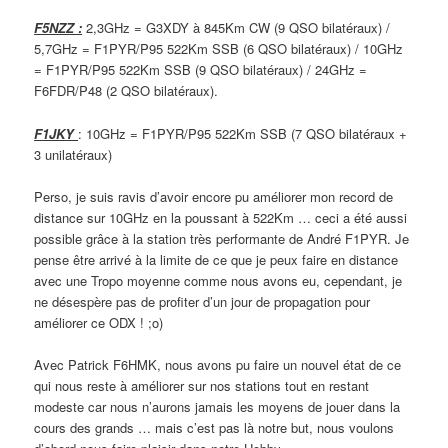
F5NZZ :
2,3GHz = G3XDY à 845Km CW (9 QSO bilatéraux) /
5,7GHz = F1PYR/P95 522Km SSB (6 QSO bilatéraux) / 10GHz
= F1PYR/P95 522Km SSB (9 QSO bilatéraux) / 24GHz =
F6FDR/P48 (2 QSO bilatéraux).
F1JKY
: 10GHz = F1PYR/P95 522Km SSB (7 QSO bilatéraux +
3 unilatéraux)
Perso, je suis ravis d’avoir encore pu améliorer mon record de
distance sur 10GHz en la poussant à 522Km … ceci a été aussi
possible grâce à la station très performante de André F1PYR. Je
pense être arrivé à la limite de ce que je peux faire en distance
avec une Tropo moyenne comme nous avons eu, cependant, je
ne désespère pas de profiter d’un jour de propagation pour
améliorer ce ODX ! ;o)
Avec Patrick F6HMK, nous avons pu faire un nouvel état de ce
qui nous reste à améliorer sur nos stations tout en restant
modeste car nous n’aurons jamais les moyens de jouer dans la
cours des grands … mais c’est pas là notre but, nous voulons