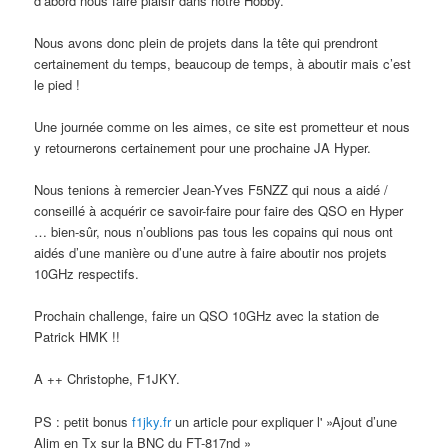
d’abord nous faire plaisir dans notre Hobby.
Nous avons donc plein de projets dans la tête qui prendront
certainement du temps, beaucoup de temps, à aboutir mais c’est
le pied !
Une journée comme on les aimes, ce site est prometteur et nous
y retournerons certainement pour une prochaine JA Hyper.
Nous tenions à remercier Jean-Yves F5NZZ qui nous a aidé /
conseillé à acquérir ce savoir-faire pour faire des QSO en Hyper
… bien-sûr, nous n’oublions pas tous les copains qui nous ont
aidés d’une manière ou d’une autre à faire aboutir nos projets
10GHz respectifs.
Prochain challenge, faire un QSO 10GHz avec la station de
Patrick HMK !!
A ++ Christophe, F1JKY.
PS : petit bonus
f1jky.fr
un article pour expliquer l' »Ajout d’une
Alim en Tx sur la BNC du FT-817nd »