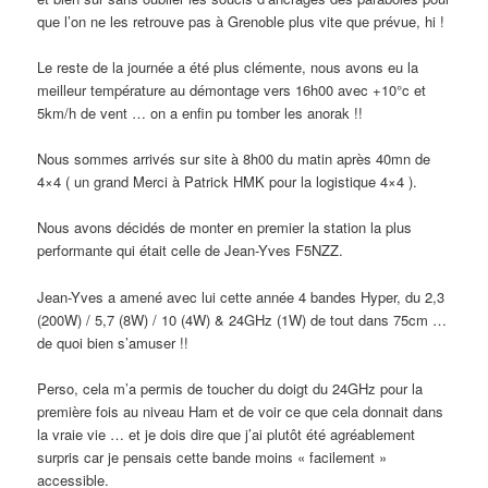
que l’on ne les retrouve pas à Grenoble plus vite que prévue, hi !
Le reste de la journée a été plus clémente, nous avons eu la
meilleur température au démontage vers 16h00 avec +10°c et
5km/h de vent … on a enfin pu tomber les anorak !!
Nous sommes arrivés sur site à 8h00 du matin après 40mn de
4×4 ( un grand Merci à Patrick HMK pour la logistique 4×4 ).
Nous avons décidés de monter en premier la station la plus
performante qui était celle de Jean-Yves F5NZZ.
Jean-Yves a amené avec lui cette année 4 bandes Hyper, du 2,3
(200W) / 5,7 (8W) / 10 (4W) & 24GHz (1W) de tout dans 75cm …
de quoi bien s’amuser !!
Perso, cela m’a permis de toucher du doigt du 24GHz pour la
première fois au niveau Ham et de voir ce que cela donnait dans
la vraie vie … et je dois dire que j’ai plutôt été agréablement
surpris car je pensais cette bande moins « facilement »
accessible.