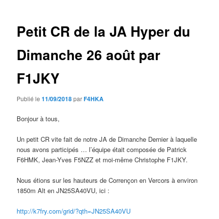
articles
Petit CR de la JA Hyper du
Dimanche 26 août par
F1JKY
Publié le
11/09/2018
par
F4HKA
Bonjour à tous,
Un petit CR vite fait de notre JA de Dimanche Dernier à laquelle
nous avons participés … l’équipe était composée de Patrick
F6HMK, Jean-Yves F5NZZ et moi-même Christophe F1JKY.
Nous étions sur les hauteurs de Corrençon en Vercors à environ
1850m Alt en JN25SA40VU, ici :
http://k7fry.com/grid/?qth=JN25SA40VU