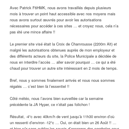
Avec Patrick F6HMK, nous avons travaillés depuis plusieurs
mois à trouver un point haut accessible avec nos moyens mais
nous avons surtout œuvrés pour avoir les autorisations
nécessaires pour accéder à ces sites … et croyez nous, cela n’a
pas été une mince affaire !!
Le premier site visé était la Croix de Chamrousse (2200m Alt) et
malgré les autorisations obtenues auprès de mon employeur et
des différents acteurs du site, la Police Municipale a décidée de
nous en interdire l’accès … aller savoir pourquoi … ce qui a été
chaud pour trouver un autre site intéressant en 2 mois de temps.
Bref, nous y sommes finalement arrivés et nous nous sommes
régalés … c’est bien là l’essentiel !!
Côté météo, nous l’avons bien surveillée car la semaine
précédente la JA Hyper, ce n’était pas folichon !
Résultat, -4°c avec 40km/h de vent jusqu’à 11h30 environ d’où
un ressenti d’environ -12°c … Oui, on était bien un 26 Août !! …
et bien sûr sans oublier les soucis d’ancrages des paraboles pour