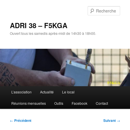
Aller
au
Rech
contenu
principal
ADRI 38 – F5KGA
Ouvert tous les samedis après-midi de 14h30 à 18h00.
Menu
L’association
Actualité
Le local
principal
Réunions mensuelles
Outils
Facebook
Contact
Navigation
←
Précédent
Suivant
→
des