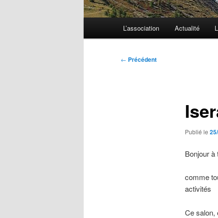
Menu
L’association
Actualité
L
principal
Navigation
←
Précédent
des
articles
Ise
Publié le
25
Bonjour à 
comme tou
activités
Ce salon, 