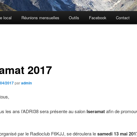
e local
Réunions mensuelles
Outils
Facebook
Contact
ramat 2017
/04/2017
par
admin
tous,
s les ans l’ADRI38 sera présente au salon
Iseramat
afin de promouv
organisé par le Radioclub F6KJJ, se déroulera le
samedi 13 mai 20