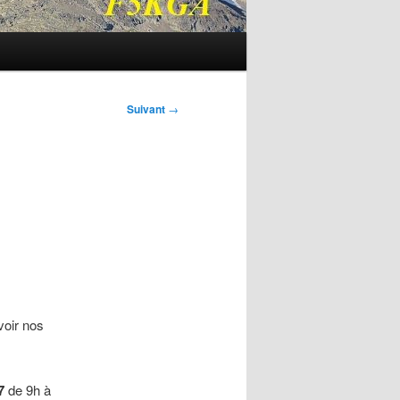
Suivant
→
oir nos
17
de 9h à