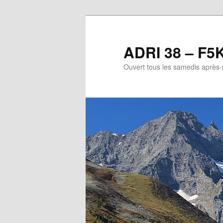
Aller
au
contenu
ADRI 38 – F5
principal
Ouvert tous les samedis après