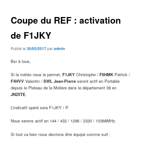
articles
Coupe du REF : activation
de F1JKY
Publié le
30/05/2017
par
admin
Bsr à tous,
Si la météo nous le permet,
F1JKY
Christophe /
F6HMK
Patrick /
F4HVV
Valentin /
SWL Jean-Pierre
seront actif en Portable
depuis le Plateau de la Molière dans le département 38 en
JN25TE
.
L’indicatif opéré sera F1JKY / P.
Nous serons actif en 144 / 432 / 1296 / 2320 / 10368MHz.
Si tout va bien nous devrions être équipé comme suit :