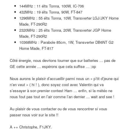
144MHz : 11 élts Tonna, 100W, IC-706
432MHz : 19 élts Tonna, 90W, FT-847
1296MHz : 55 élts Tonna, 10W, Transverter LGJ/JKY Home
Made, FT-290R2
2320MHz : 25 élts Tonna, 20W, Transverter JGP Home
Made, FT-290R2
10368MHz : Parabole 85cm, 1W, Transverter DB6NT G2
Home Made, FT-817
Côté énergie, nous devrions tourner que sur batteries … pas de
GE cette année … espérons que cela suffise … ;op
Nous aurons le plaisir d’accueillir parmi nous un « p’tit d’jeune qui
n’en veut » ( hi ! ), donc soyez cool avec Valentin qui va
s’essayer à son premier contest Ham … enfin, si la météo ne
nous fout pas tout en l’air comme l’an dernier … wait and see !
Au plaisir de vous contacter ou de vous rencontrer si vous
passer nous voir sur le site !!
A ++ Christophe, F1JKY.