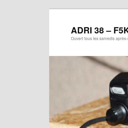
Aller
au
contenu
ADRI 38 – F5
principal
Ouvert tous les samedis après