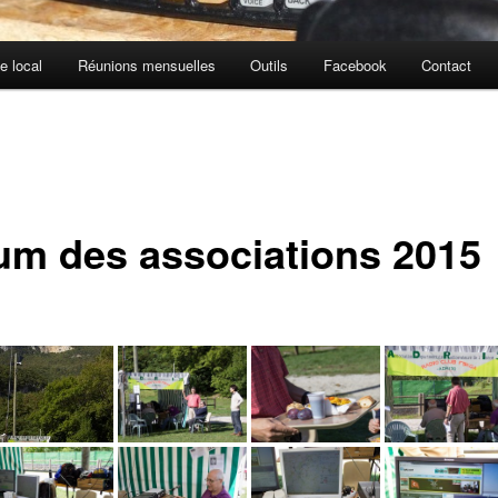
e local
Réunions mensuelles
Outils
Facebook
Contact
um des associations 2015