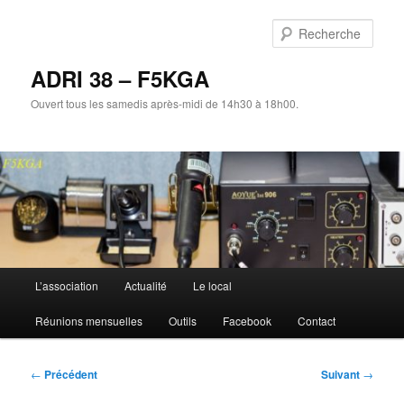
Aller
au
Rech
contenu
principal
ADRI 38 – F5KGA
Ouvert tous les samedis après-midi de 14h30 à 18h00.
Menu
L’association
Actualité
Le local
principal
Réunions mensuelles
Outils
Facebook
Contact
Navigation
←
Précédent
Suivant
→
des