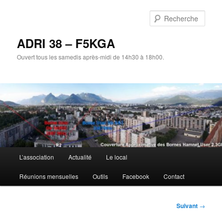
Aller
au
Rech
contenu
principal
ADRI 38 – F5KGA
Ouvert tous les samedis après-midi de 14h30 à 18h00.
Menu
L’association
Actualité
Le local
principal
Réunions mensuelles
Outils
Facebook
Contact
Navigation
Suivant
→
des