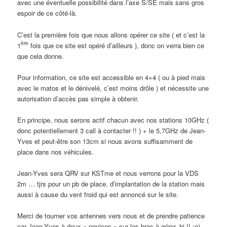
avec une éventuelle possibilité dans l’axe S/SE mais sans gros
espoir de ce côté-là.
C’est la première fois que nous allons opérer ce site ( et c’est la
ère
1
fois que ce site est opéré d’ailleurs ), donc on verra bien ce
que cela donne.
Pour information, ce site est accessible en 4×4 ( ou à pied mais
avec le matos et le dénivelé, c’est moins drôle ) et nécessite une
autorisation d’accès pas simple à obtenir.
En principe, nous serons actif chacun avec nos stations 10GHz (
donc potentiellement 3 call à contacter !! ) + le 5,7GHz de Jean-
Yves et peut-être son 13cm si nous avons suffisamment de
place dans nos véhicules.
Jean-Yves sera QRV sur KSTme et nous verrons pour la VDS
2m … tjrs pour un pb de place, d’implantation de la station mais
aussi à cause du vent froid qui est annoncé sur le site.
Merci de tourner vos antennes vers nous et de prendre patience
car Jean-Yves à deux « novices » sur les bras à gérer, hi !! ;o)