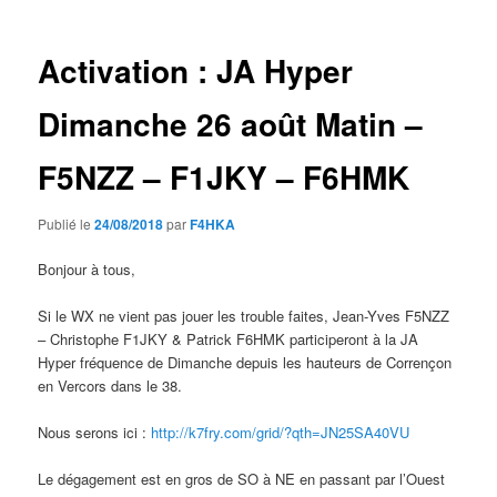
articles
Activation : JA Hyper
Dimanche 26 août Matin –
F5NZZ – F1JKY – F6HMK
Publié le
24/08/2018
par
F4HKA
Bonjour à tous,
Si le WX ne vient pas jouer les trouble faites, Jean-Yves F5NZZ
– Christophe F1JKY & Patrick F6HMK participeront à la JA
Hyper fréquence de Dimanche depuis les hauteurs de Corrençon
en Vercors dans le 38.
Nous serons ici :
http://k7fry.com/grid/?qth=JN25SA40VU
Le dégagement est en gros de SO à NE en passant par l’Ouest