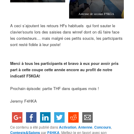
Antenne de secours F5KGA
A ceci s’ajoutent les retours HFs habituels qui font sauter le
clavier/souris lors des saisies dans winref dont on dû faire face
les contesteurs… mais malgré ces petits soucis, les participants
sont resté fidèle à leur poste!
Merci à tous les participants et bravo à eux pour avoir pris
part à cette coupe cette année encore au profit de notre
indicatif F5KGA!
Prochain épisode: partie THF dans quelques mois !
Jeremy F4HKA
Ce contenu a été publié dans
Activation
,
Antenne
,
Concours
,
Contests&Salons
par
F4HKA
. Mettez-le en favori avec son