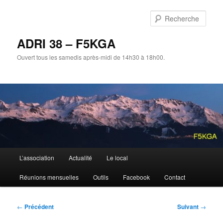
Aller
au
Rech
contenu
principal
ADRI 38 – F5KGA
Ouvert tous les samedis après-midi de 14h30 à 18h00.
Menu
L’association
Actualité
Le local
principal
Réunions mensuelles
Outils
Facebook
Contact
Navigation
←
Précédent
Suivant
→
des