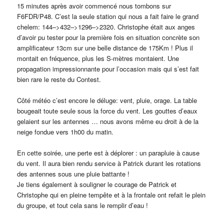
15 minutes après avoir commencé nous tombons sur
F6FDR/P48. C’est la seule station qui nous a fait faire le grand
chelem: 144–>432–>1296–>2320. Christophe était aux anges
d’avoir pu tester pour la première fois en situation concrète son
amplificateur 13cm sur une belle distance de 175Km ! Plus il
montait en fréquence, plus les S-mètres montaient. Une
propagation impressionnante pour l’occasion mais qui s’est fait
bien rare le reste du Contest.
Côté météo c’est encore le déluge: vent, pluie, orage. La table
bougeait toute seule sous la force du vent. Les gouttes d’eaux
gelaient sur les antennes … nous avons même eu droit à de la
neige fondue vers 1h00 du matin.
En cette soirée, une perte est à déplorer : un parapluie à cause
du vent. Il aura bien rendu service à Patrick durant les rotations
des antennes sous une pluie battante !
Je tiens également à souligner le courage de Patrick et
Christophe qui en pleine tempête et à la frontale ont refait le plein
du groupe, et tout cela sans le remplir d’eau !