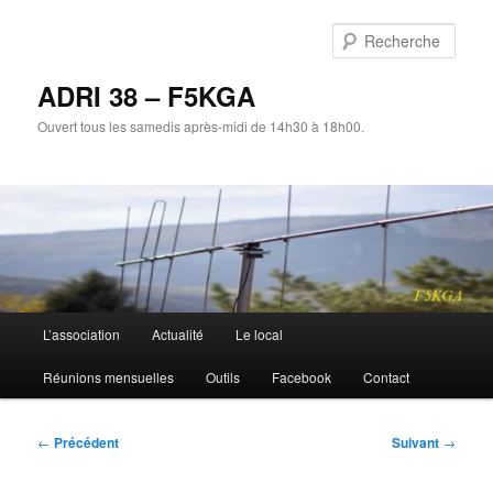
Aller
au
Rech
contenu
principal
ADRI 38 – F5KGA
Ouvert tous les samedis après-midi de 14h30 à 18h00.
Menu
L’association
Actualité
Le local
principal
Réunions mensuelles
Outils
Facebook
Contact
Navigation
←
Précédent
Suivant
→
des
articles