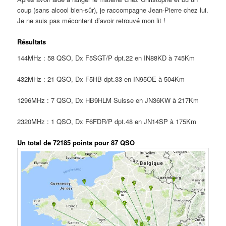
coup (sans alcool bien-sûr), je raccompagne Jean-Pierre chez lui.
Je ne suis pas mécontent d’avoir retrouvé mon lit !
Résultats
144MHz : 58 QSO, Dx F5SGT/P dpt.22 en IN88KD à 745Km
432MHz : 21 QSO, Dx F5HB dpt.33 en IN95OE à 504Km
1296MHz : 7 QSO, Dx HB9HLM Suisse en JN36KW à 217Km
2320MHz : 1 QSO, Dx F6FDR/P dpt.48 en JN14SP à 175Km
Un total de 72185 points pour 87 QSO