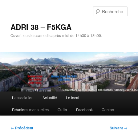
Aller
au
Rech
contenu
principal
ADRI 38 – F5KGA
Ouvert tous les samedis après-midi de 14h30 à 18h00.
Menu
L’association
Actualité
Le local
principal
Réunions mensuelles
Outils
Facebook
Contact
Navigation
←
Précédent
Suivant
→
des