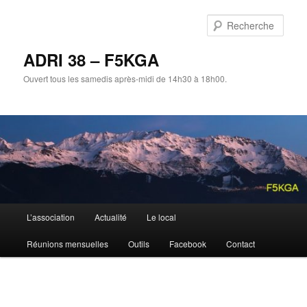
Aller
au
Rech
contenu
principal
ADRI 38 – F5KGA
Ouvert tous les samedis après-midi de 14h30 à 18h00.
Menu
L’association
Actualité
Le local
principal
Réunions mensuelles
Outils
Facebook
Contact