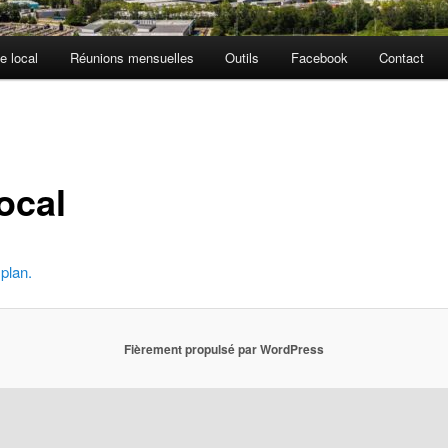
e local
Réunions mensuelles
Outils
Facebook
Contact
ocal
 plan.
Fièrement propulsé par WordPress