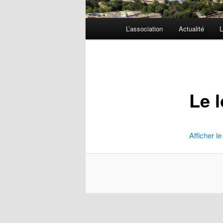
Menu
L’association
Actualité
L
principal
Le l
Afficher le