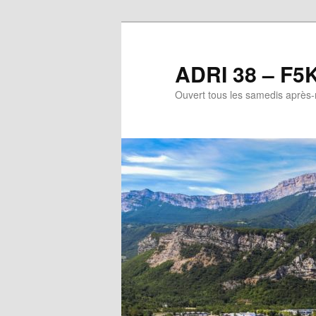
Aller
au
contenu
ADRI 38 – F5
principal
Ouvert tous les samedis après