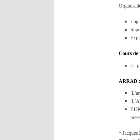
Organisati
Logic
Impr
Expo
Cours de 
La p
ARRAD 
L’ar
L’AG
F1JK
prése
* Jacques 