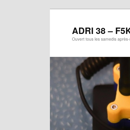
Aller
au
contenu
ADRI 38 – F5
principal
Ouvert tous les samedis après