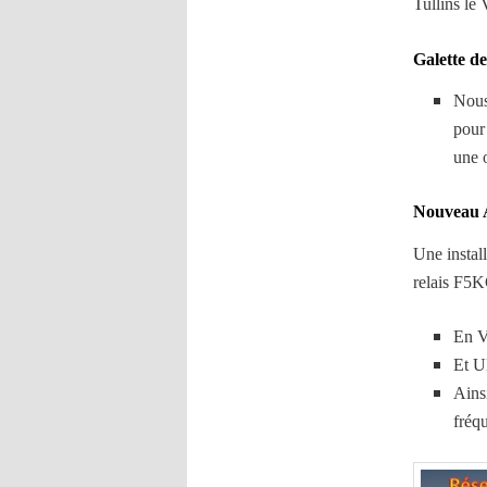
Tullins le
Galette de
Nous
pour
une o
Nouveau A
Une instal
relais F5K
En V
Et U
Ains
fréq