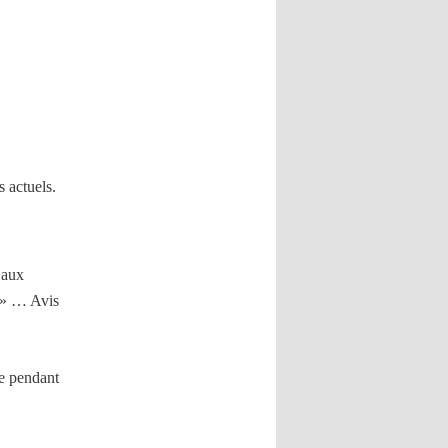
 actuels.
 aux
s » … Avis
se pendant