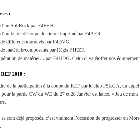
rses :
d’un SoftRock par F4FHH.
d’un kit de découpe de circuit imprimé par F4AER.
de différents tournevis par F4DVG.
de matériels/composants par Régis F1RZF.
pération de matériel… par F4HDG. Celui ci va étoffer nos équipements
 REF 2018 :
dre de la participation à la coupe du REF par le club F5KGA, un appel
s pour la partie CW du WE du 27 et 28 Janvier est lancé. « Jeu de mot
rs.
 se sont déjà proposés, c’est vraiment l’occasion de progresser en Mor
.