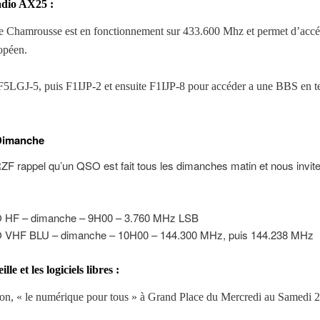
dio AX25 :
de Chamrousse est en fonctionnement sur 433.600 Mhz et permet d’accé
opéen.
: F5LGJ-5, puis F1IJP-2 et ensuite F1IJP-8 pour accéder a une BBS en te
Dimanche
F rappel qu’un QSO est fait tous les dimanches matin et nous invite
 HF – dimanche – 9H00 – 3.760 MHz LSB
VHF BLU – dimanche – 10H00 – 144.300 MHz, puis 144.238 MHz
le et les logiciels libres :
ion, « le numérique pour tous » à Grand Place du Mercredi au Samedi 2