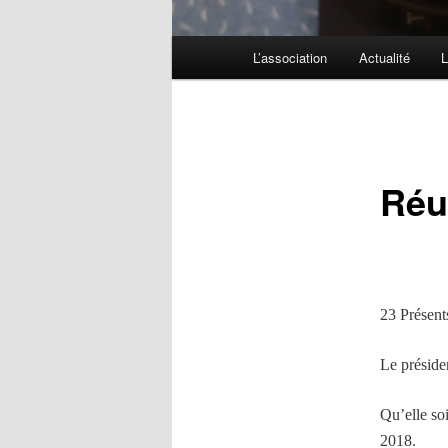
Menu
L’association
Actualité
L
principal
Réu
23 Présent
Le préside
Qu’elle soi
2018.