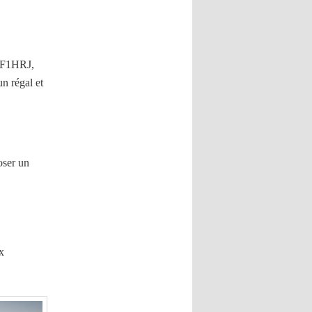
l F1HRJ,
n régal et
oser un
x