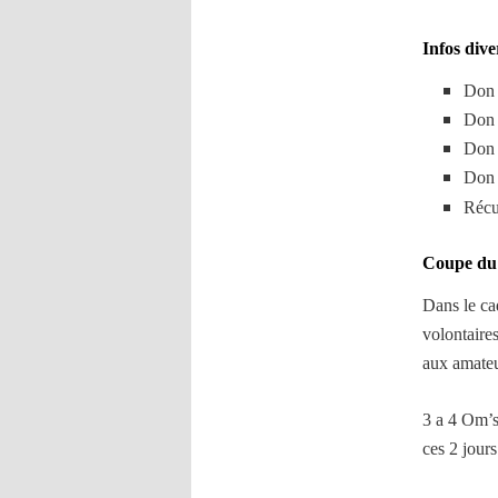
Infos dive
Don 
Don 
Don 
Don 
Récu
Coupe du
Dans le ca
volontaire
aux amateu
3 a 4 Om’s
ces 2 jours