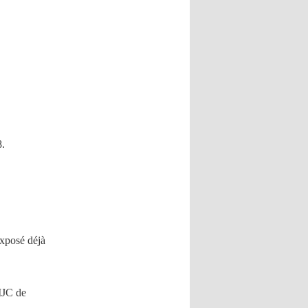
8.
xposé déjà
MJC de