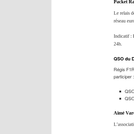
Packet Ra
Le relais 
réseau eur
Indicatif 
24h.
QSO du 
Régis F1RZ
participer :
QSO
QSO 
Aimé Vareil
L’associat