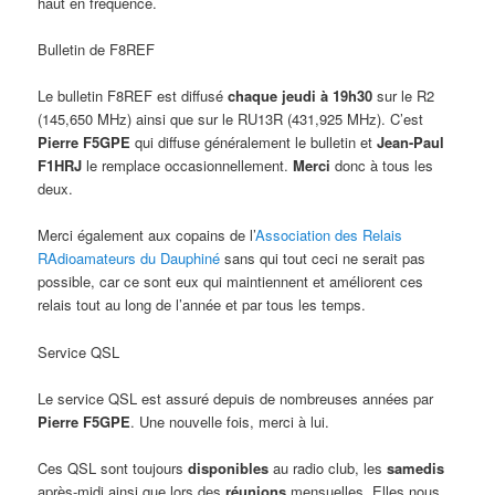
haut en fréquence.
Bulletin de F8REF
Le bulletin F8REF est diffusé
chaque jeudi à 19h30
sur le R2
(145,650 MHz) ainsi que sur le RU13R (431,925 MHz). C’est
Pierre F5GPE
qui diffuse généralement le bulletin et
Jean-Paul
F1HRJ
le remplace occasionnellement.
Merci
donc à tous les
deux.
Merci également aux copains de l’
A
ssociation des
R
elais
RA
dioamateurs du
D
auphiné
sans qui tout ceci ne serait pas
possible, car ce sont eux qui maintiennent et améliorent ces
relais tout au long de l’année et par tous les temps.
Service QSL
Le service QSL est assuré depuis de nombreuses années par
Pierre F5GPE
. Une nouvelle fois, merci à lui.
Ces QSL sont toujours
disponibles
au radio club, les
samedis
après-midi ainsi que lors des
réunions
mensuelles. Elles nous