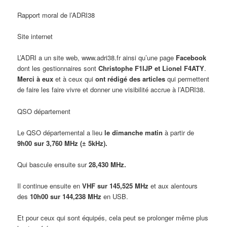
Rapport moral de l’ADRI38
Site internet
L’ADRI a un site web, www.adri38.fr ainsi qu’une page
Facebook
dont les gestionnaires sont
Christophe F1IJP et Lionel F4ATY
.
Merci à eux
et à ceux qui
ont rédigé des articles
qui permettent
de faire les faire vivre et donner une visibilité accrue à l’ADRI38.
QSO département
Le QSO départemental a lieu
le dimanche matin
à partir de
9h00 sur 3,760 MHz (± 5kHz).
Qui bascule ensuite sur
28,430 MHz.
Il continue ensuite en
VHF sur 145,525 MHz
et aux alentours
des
10h00 sur 144,238 MHz
en USB.
Et pour ceux qui sont équipés, cela peut se prolonger même plus