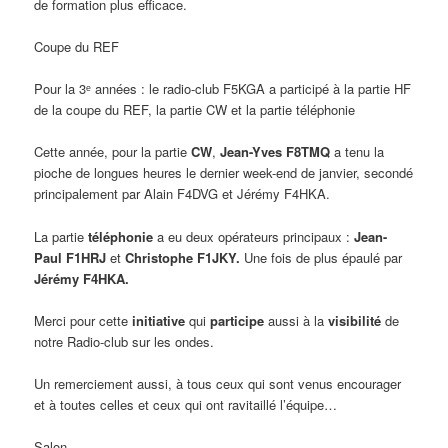
de formation plus efficace.
Coupe du REF
Pour la 3ᵉ années : le radio-club F5KGA a participé à la partie HF
de la coupe du REF, la partie CW et la partie téléphonie
Cette année, pour la partie
CW
,
Jean-Yves F8TMQ
a tenu la
pioche de longues heures le dernier week-end de janvier, secondé
principalement par Alain F4DVG et Jérémy F4HKA.
La partie
téléphonie
a eu deux opérateurs principaux :
Jean-
Paul F1HRJ
et
Christophe F1JKY.
Une fois de plus épaulé par
Jérémy F4HKA.
Merci pour cette
initiative
qui
participe
aussi à la
visibilité
de
notre Radio-club sur les ondes.
Un remerciement aussi, à tous ceux qui sont venus encourager
et à toutes celles et ceux qui ont ravitaillé l’équipe…
Salon