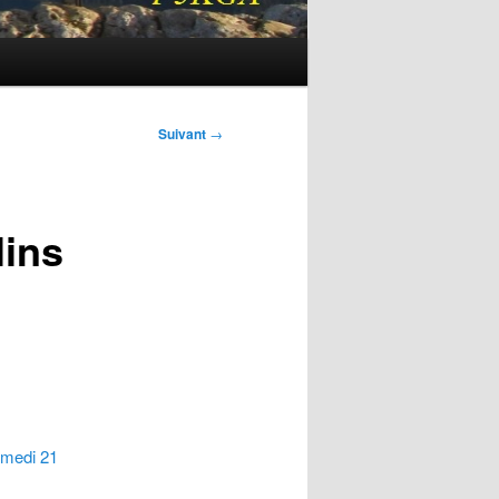
Suivant
→
lins
amedi 21