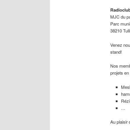
Radioclu
MJC du pa
Parc muni
38210 Tull
Venez nous
stand!
Nos membre
projets en
Mesh
ham
Réz
…
Au plaisir