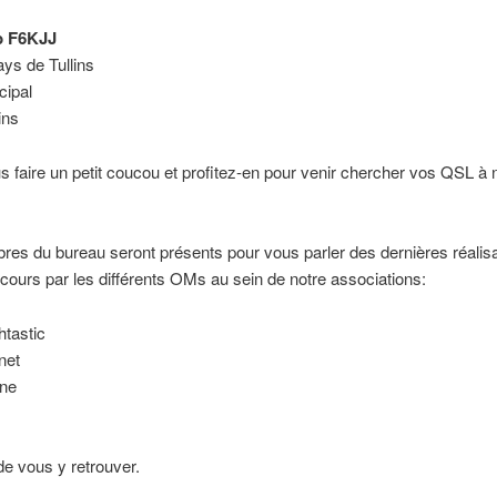
b F6KJJ
ys de Tullins
cipal
ins
 faire un petit coucou et profitez-en pour venir chercher vos QSL à 
s du bureau seront présents pour vous parler des dernières réalisa
 cours par les différents OMs au sein de notre associations:
tastic
net
ine
 de vous y retrouver.