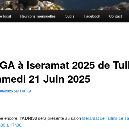
e local
Réunions mensuelles
Outils
Facebook
Contact
GA à Iseramat 2025 de Tul
amedi 21 Juin 2025
/06/2025
par
F4HKA
ée encore,
l’ADRI38
sera présente au salon
Iseramat de Tullins ce s
h00 à 17h00.