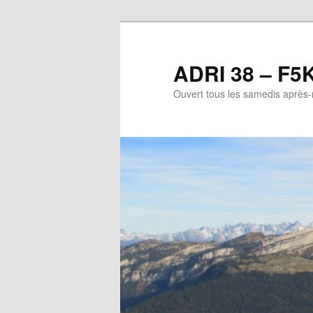
Aller
au
contenu
ADRI 38 – F5
principal
Ouvert tous les samedis après