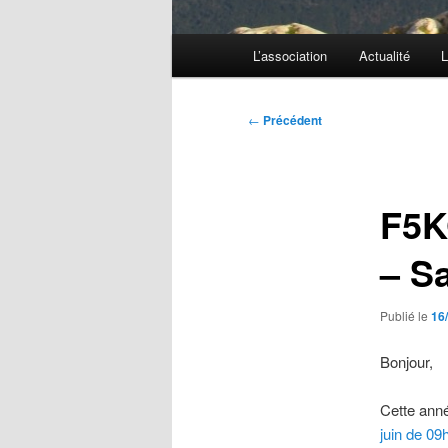
Menu
L’association
Actualité
L
principal
Navigation
←
Précédent
des
articles
F5K
– S
Publié le
16
Bonjour,
Cette ann
juin de 09