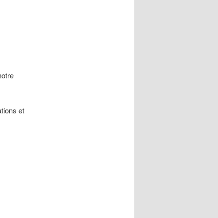
notre
tions et