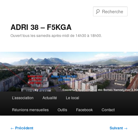
Aller
au
Rech
contenu
principal
ADRI 38 – F5KGA
Ouvert tous les samedis après-midi de 14h30 à 18h00.
Menu
L’association
Actualité
Le local
principal
Réunions mensuelles
Outils
Facebook
Contact
Navigation
←
Précédent
Suivant
→
des