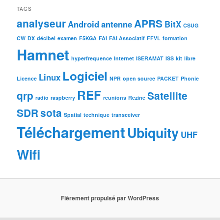
TAGS
analyseur
APRS
Android
antenne
BitX
CSUG
CW
DX
décibel
examen
F5KGA
FAI
FAI Associatif
FFVL
formation
Hamnet
hyperfrequence
Internet
ISERAMAT
ISS
kit
libre
Logiciel
Linux
Licence
NPR
open source
PACKET
Phonie
REF
qrp
Satellite
radio
raspberry
reunions
Rezine
SDR
sota
Spatial
technique
transceiver
Téléchargement
Ubiquity
UHF
Wifi
Fièrement propulsé par WordPress