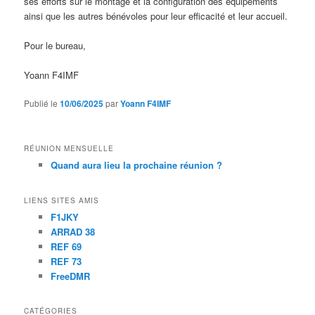
ses efforts sur le montage et la configuration des équipements
ainsi que les autres bénévoles pour leur efficacité et leur accueil.
Pour le bureau,
Yoann F4IMF
Publié le
10/06/2025
par
Yoann F4IMF
RÉUNION MENSUELLE
Quand aura lieu la prochaine réunion ?
LIENS SITES AMIS
F1JKY
ARRAD 38
REF 69
REF 73
FreeDMR
CATÉGORIES